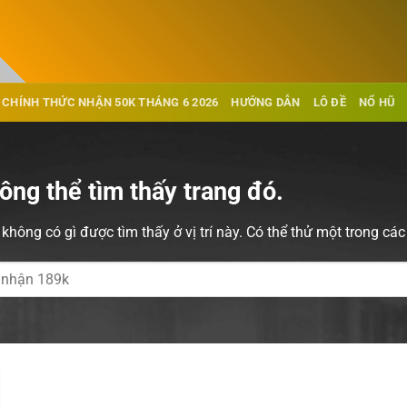
 CHÍNH THỨC NHẬN 50K THÁNG 6 2026
HƯỚNG DẪN
LÔ ĐỀ
NỔ HŨ
ông thể tìm thấy trang đó.
không có gì được tìm thấy ở vị trí này. Có thể thử một trong các
THôNG TIN LIÊN HỆ