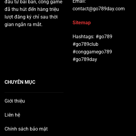
Email:
đầu tư bài bản, cổng game
contact@go789day.com
đã thu hút đến hàng triệu
lượt đăng ký chỉ sau thời
Sitemap
gian ngắn ra mắt.
Hashtags: #go789
#go789club
#conggamego789
#go789day
CHUYÊN MỤC
Giới thiệu
Liên hệ
Chính sách bảo mật