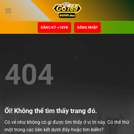
Chuyển
đến
nội
dung
ĐĂNG KÝ +189K
ĐĂNG NHẬP
404
Ối! Không thể tìm thấy trang đó.
Có vẻ như không có gì được tìm thấy ở vị trí này. Có thể thử
một trong các liên kết dưới đây hoặc tìm kiếm?