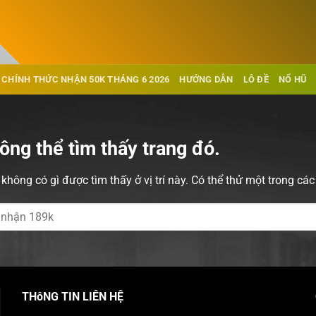
 CHÍNH THỨC NHẬN 50K THÁNG 6 2026
HƯỚNG DẪN
LÔ ĐỀ
NỔ HŨ
ông thể tìm thấy trang đó.
không có gì được tìm thấy ở vị trí này. Có thể thử một trong các
THôNG TIN LIÊN HỆ