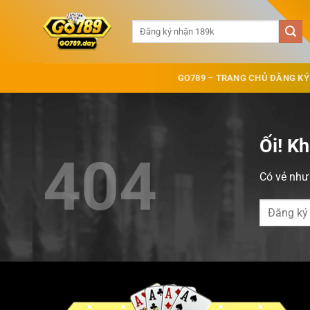
Chuyển
đến
nội
dung
GO789 – TRANG CHỦ ĐĂNG KÝ
Ối! Kh
404
Có vẻ như 