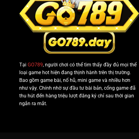
Tại
GO789
, người chơi có thể tìm thấy đầy đủ mọi thể
loại game hot hiện đang thịnh hành trên thị trường.
Bao gồm game bài, nổ hũ, mini game và nhiều hơn
như vậy. Chính nhờ sự đầu tư bài bản, cổng game đã
thu hút đến hàng triệu lượt đăng ký chỉ sau thời gian
ngắn ra mắt.