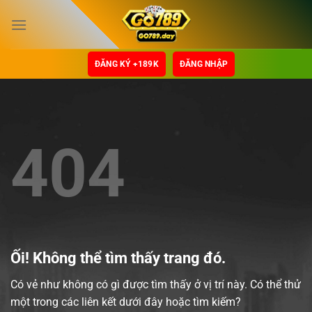
Chuyển
đến
nội
dung
ĐĂNG KÝ +189K
ĐĂNG NHẬP
404
Ối! Không thể tìm thấy trang đó.
Có vẻ như không có gì được tìm thấy ở vị trí này. Có thể thử
một trong các liên kết dưới đây hoặc tìm kiếm?