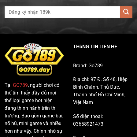
THôNG TIN LIÊN HỆ
Brand: Go789
Địa chỉ:
97 Đ. Số 48, Hiệp
Tại
GO789
, người chơi có
Bình Chánh, Thủ Đức,
thể tìm thấy đầy đủ mọi
Thành phố Hồ Chí Minh,
thể loại game hot hiện
Việt Nam
đang thịnh hành trên thị
trường. Bao gồm game bài,
Số điện thoại:
nổ hũ, mini game và nhiều
03658921473
hơn như vậy. Chính nhờ sự