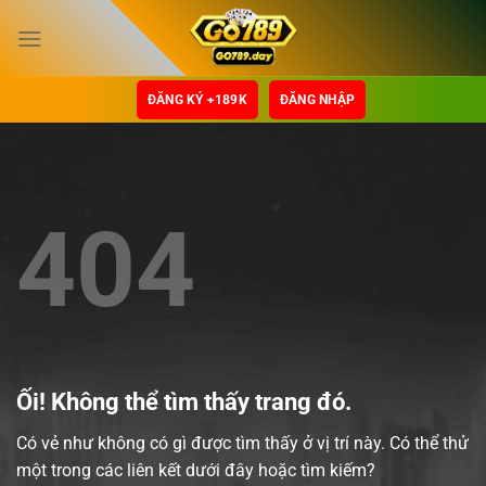
Chuyển
đến
nội
dung
ĐĂNG KÝ +189K
ĐĂNG NHẬP
404
Ối! Không thể tìm thấy trang đó.
Có vẻ như không có gì được tìm thấy ở vị trí này. Có thể thử
một trong các liên kết dưới đây hoặc tìm kiếm?