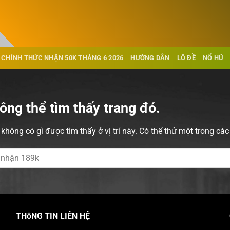
 CHÍNH THỨC NHẬN 50K THÁNG 6 2026
HƯỚNG DẪN
LÔ ĐỀ
NỔ HŨ
ông thể tìm thấy trang đó.
không có gì được tìm thấy ở vị trí này. Có thể thử một trong các
THôNG TIN LIÊN HỆ