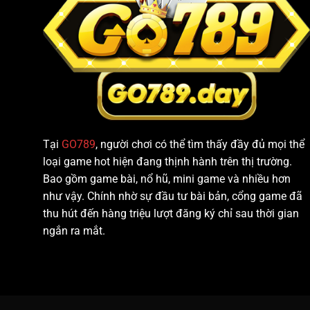
Tại
GO789
, người chơi có thể tìm thấy đầy đủ mọi thể
loại game hot hiện đang thịnh hành trên thị trường.
Bao gồm game bài, nổ hũ, mini game và nhiều hơn
như vậy. Chính nhờ sự đầu tư bài bản, cổng game đã
thu hút đến hàng triệu lượt đăng ký chỉ sau thời gian
ngắn ra mắt.