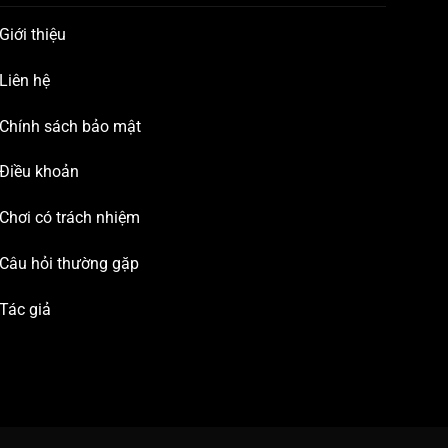
Giới thiệu
Liên hệ
Chính sách bảo mật
Điều khoản
Chơi có trách nhiệm
Câu hỏi thường gặp
Tác giả