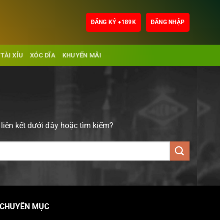
ĐĂNG KÝ +189K
ĐĂNG NHẬP
TÀI XỈU
XÓC DĨA
KHUYẾN MÃI
 liên kết dưới đây hoặc tìm kiếm?
CHUYÊN MỤC