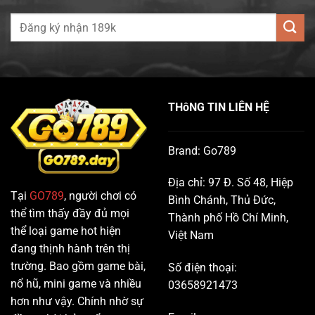
THôNG TIN LIÊN HỆ
Brand: Go789
Địa chỉ:
97 Đ. Số 48, Hiệp
Tại
GO789
, người chơi có
Bình Chánh, Thủ Đức,
thể tìm thấy đầy đủ mọi
Thành phố Hồ Chí Minh,
thể loại game hot hiện
Việt Nam
đang thịnh hành trên thị
trường. Bao gồm game bài,
Số điện thoại:
nổ hũ, mini game và nhiều
03658921473
hơn như vậy. Chính nhờ sự