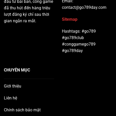
Email:
đầu tư bài bản, cổng game
contact@go789day.com
đã thu hút đến hàng triệu
lượt đăng ký chỉ sau thời
Sitemap
gian ngắn ra mắt.
Hashtags: #go789
#go789club
#conggamego789
#go789day
CHUYÊN MỤC
Giới thiệu
Liên hệ
Chính sách bảo mật