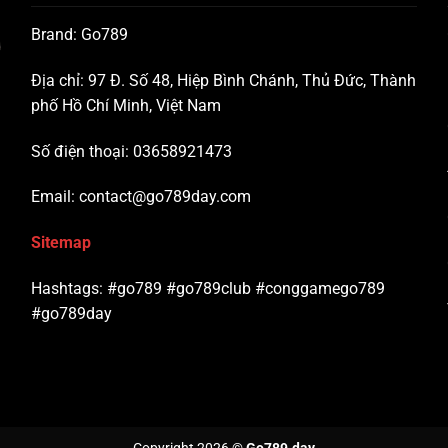
Brand: Go789
Địa chỉ:
97 Đ. Số 48, Hiệp Bình Chánh, Thủ Đức, Thành
phố Hồ Chí Minh, Việt Nam
Số điện thoại:
03658921473
Email:
contact@go789day.com
Sitemap
Hashtags: #go789 #go789club #conggamego789
#go789day