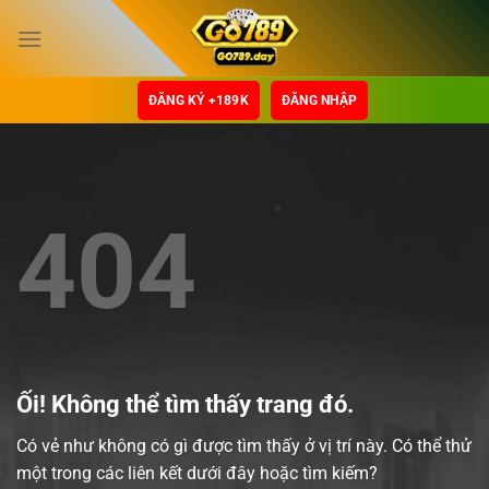
Chuyển
đến
nội
dung
ĐĂNG KÝ +189K
ĐĂNG NHẬP
404
Ối! Không thể tìm thấy trang đó.
Có vẻ như không có gì được tìm thấy ở vị trí này. Có thể thử
một trong các liên kết dưới đây hoặc tìm kiếm?